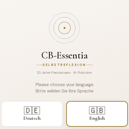
CB-Essentia
SELBSTREFLEXION
20 Jahre Praxiswissen · KI-Präzision
CB-Essentia
ALLERGY SELF-REFLECTION
Please choose your language
Bitte wählen Sie Ihre Sprache
🇩🇪
🇬🇧
Deutsch
English