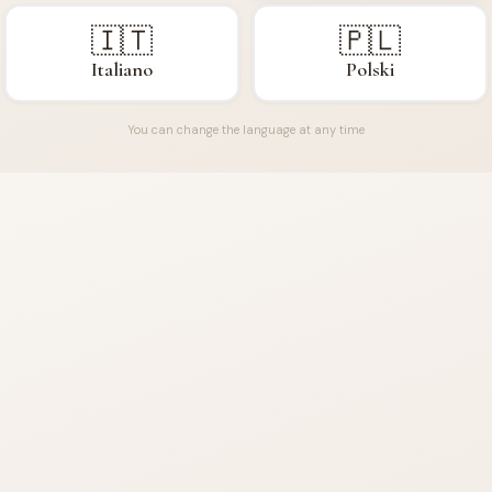
🇮🇹
🇵🇱
Italiano
Polski
You can change the language at any time