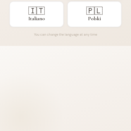
🇮🇹
🇵🇱
Italiano
Polski
You can change the language at any time