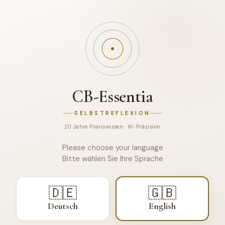
CB-Essentia
SELBSTREFLEXION
20 Jahre Praxiswissen · KI-Präzision
CB-Essentia
ALLERGY SELF-REFLECTION
Please choose your language
Bitte wählen Sie Ihre Sprache
🇩🇪
🇬🇧
Deutsch
English